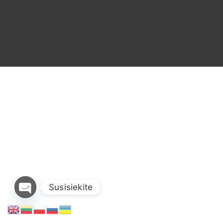
Valdomas hostingas
Atsiliepimai
DUK
Susisiekite
Susisiekite
Open
Chaty