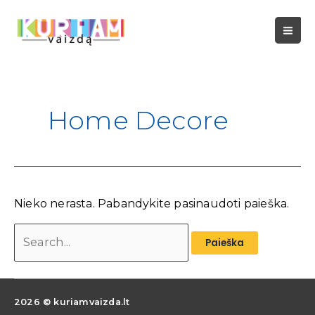
Pereiti
Ieškoti:
prie
turinio
Home Decore
Nieko nerasta. Pabandykite pasinaudoti paieška.
2026 © kuriamvaizda.lt